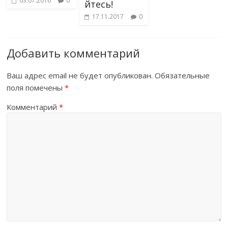
03.07.2016
0
йтесь!
17.11.2017
0
Добавить комментарий
Ваш адрес email не будет опубликован.
Обязательные
поля помечены
*
Комментарий
*