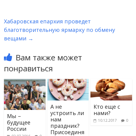
Хабаровская епархия проведет
благотворительную ярмарку по обмену
вещами
→
Вам также может
понравиться
А не
Кто еще с
устроить ли
нами?
Мы –
нам
10.12.2017
0
будущее
праздник?
России
Присоединя