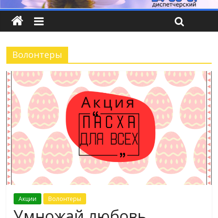
Волонтеры
Акции
Волонтеры
Умножай любовь