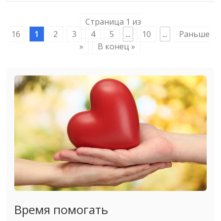
Страница 1 из
16
1
2
3
4
5
...
10
...
Раньше
»
В конец »
Время помогать