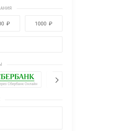
ВАНИЯ
00
₽
1000
₽
Ы
ерез Сбербанк Онлайн
Яндекс.Касса - умный платеж
Е