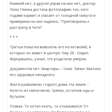
бомжей нет, а других управ на них нет, доктор
Лиза Глинка достала фотографию тех, кого
годами кормит и спасает от голодной смерти и
примерила на нее надпись: “Приговорены к
расстрелу в Чите”.
* * *
Третья попытка выволочь его из катакомб, в
которых он живет в центре. Ему 26 . Сидел.
Вернувшись, узнал, что родители умерли.
Документов нет. Квартиры – тоже. Запил. Хватило
его здоровья ненадолго.
Жил в развалинах старого дома. На земле –
болото из смеси мочи, тряпок, остатков еды и
бутылок.
Плакал. То хотел ехать, то отказывался. От
бравады до истерики. От благодарности до