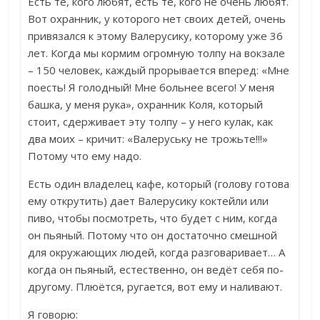
Есть те, кого любят, есть те, кого не очень любят.
Вот охранник, у которого нет своих детей, очень
привязался к этому Валерусику, которому уже 36
лет. Когда мы кормим огромную толпу на вокзале
– 150 человек, каждый прорывается вперед: «Мне
поесть! Я голодный! Мне больнее всего! У меня
башка, у меня рука», охранник Коля, который
стоит, сдерживает эту толпу – у него кулак, как
два моих – кричит: «Валеруську не трожьте!!!»
Потому что ему надо.
Есть один владелец кафе, который (голову готова
ему открутить) дает Валерусику коктейли или
пиво, чтобы посмотреть, что будет с ним, когда
он пьяный. Потому что он достаточно смешной
для окружающих людей, когда разговаривает… А
когда он пьяный, естественно, он ведёт себя по-
другому. Плюётся, ругается, вот ему и наливают.
Я говорю: