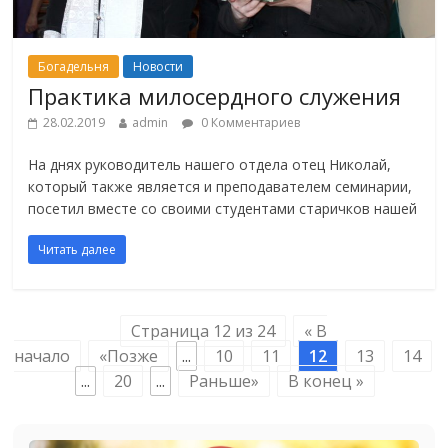
Богадельня
Новости
Практика милосердного служения
28.02.2019
admin
0 Комментариев
На днях руководитель нашего отдела отец Николай,
который также является и преподавателем семинарии,
посетил вместе со своими студентами старичков нашей
Читать далее
Страница 12 из 24
« В
начало
«Позже
...
10
11
12
13
14
...
20
...
Раньше»
В конец »