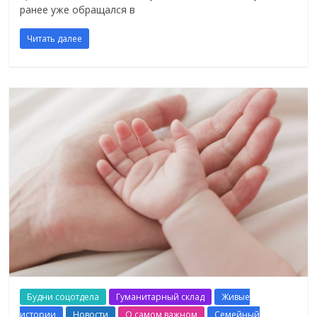
ранее уже обращался в
Читать далее
Будни соцотдела
Гуманитарный склад
Живые
истории
Новости
О самом важном
Семейный