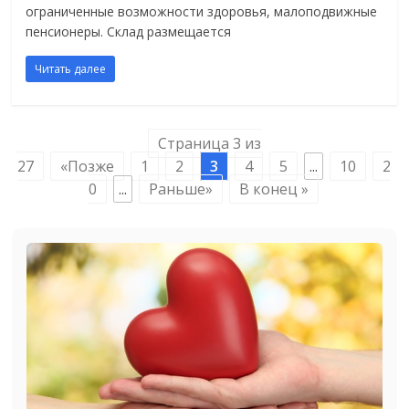
ограниченные возможности здоровья, малоподвижные
пенсионеры. Склад размещается
Читать далее
Страница 3 из
27
«Позже
1
2
3
4
5
...
10
2
0
...
Раньше»
В конец »