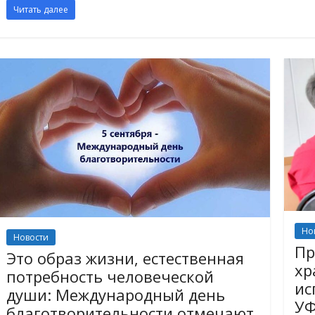
Читать далее
Но
Новости
Пр
Это образ жизни, естественная
хр
потребность человеческой
ис
души: Международный день
У
благотворительности отмечают