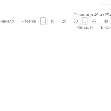
Страница 49 из 25
начало
«Позже
...
10
20
30
...
47
48
Раньше»
В ко