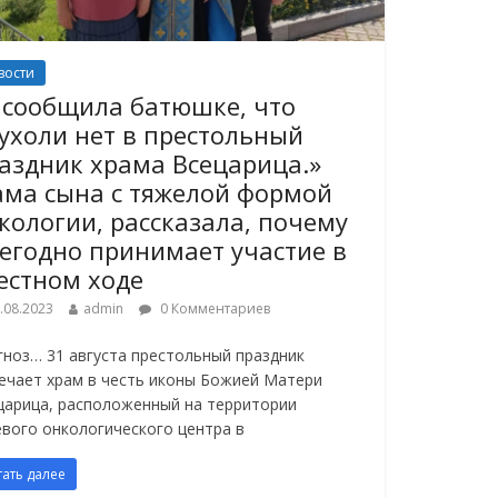
вости
 сообщила батюшке, что
ухоли нет в престольный
аздник храма Всецарица.»
ма сына с тяжелой формой
кологии, рассказала, почему
егодно принимает участие в
естном ходе
.08.2023
admin
0 Комментариев
гноз… 31 августа престольный праздник
ечает храм в честь иконы Божией Матери
царица, расположенный на территории
евого онкологического центра в
тать далее