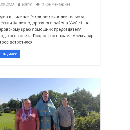
.09.2023
admin
0 Комментариев
одня в филиале Уголовно-исполнительной
пекции Железнодорожного района УФСИН по
аровскому краю помощник председателя
ходского совета Покровского храма Александр
тоев встретился
тать далее