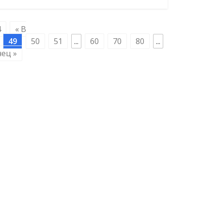
4
« В
49
50
51
...
60
70
80
...
нец »