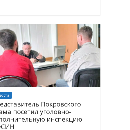
вости
едставитель Покровского
ама посетил уголовно-
полнительную инспекцию
ФСИН