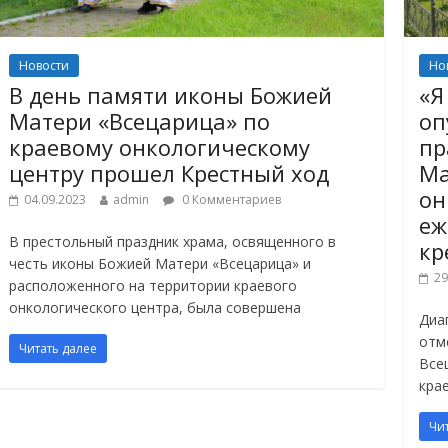
Новости
Но
В день памяти иконы Божией
«Я
Матери «Всецарица» по
оп
краевому онкологическому
пр
центру прошел Крестный ход
Ма
он
04.09.2023
admin
0 Комментариев
еж
В престольный праздник храма, освященного в
кр
честь иконы Божией Матери «Всецарица» и
29
расположенного на территории краевого
онкологического центра, была совершена
Диа
отм
Читать далее
Все
кра
Чи