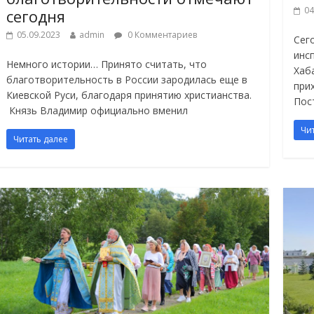
04
сегодня
05.09.2023
admin
0 Комментариев
Сег
инс
Немного истории… Принято считать, что
Хаб
благотворительность в России зародилась еще в
при
Киевской Руси, благодаря принятию христианства.
Пос
Князь Владимир официально вменил
Чи
Читать далее