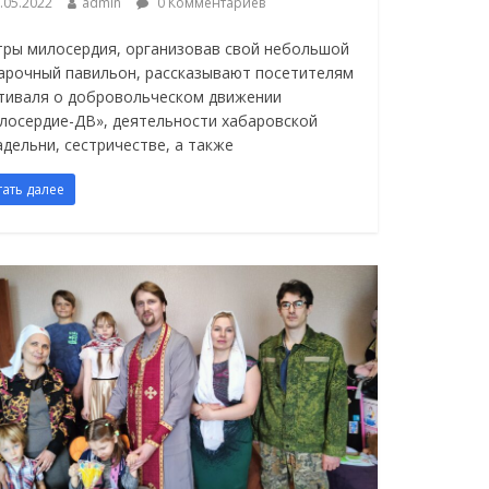
.05.2022
admin
0 Комментариев
тры милосердия, организовав свой небольшой
арочный павильон, рассказывают посетителям
тиваля о добровольческом движении
лосердие-ДВ», деятельности хабаровской
адельни, сестричестве, а также
тать далее