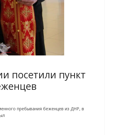
и посетили пункт
еженцев
менного пребывания беженцев из ДНР, в
был