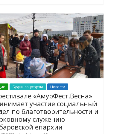
ции
Будни соцотдела
Новости
фестивале «АмурФест.Весна»
инимает участие социальный
дел по благотворительности и
рковному служению
баровской епархии