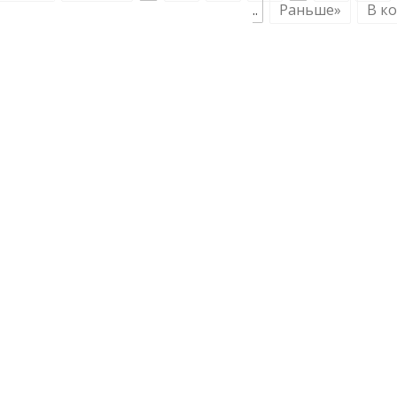
..
Раньше»
В ко