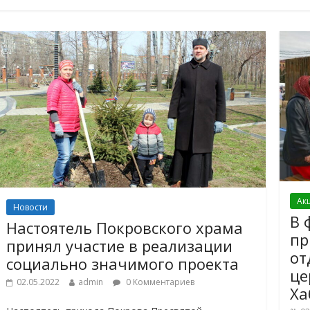
Ак
Новости
В 
Настоятель Покровского храма
пр
принял участие в реализации
от
социально значимого проекта
це
02.05.2022
admin
0 Комментариев
Ха