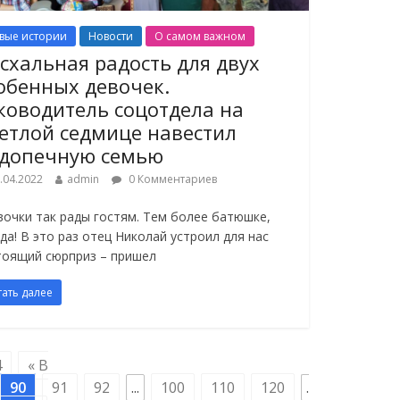
вые истории
Новости
О самом важном
схальная радость для двух
обенных девочек.
ководитель соцотдела на
етлой седмице навестил
допечную семью
.04.2022
admin
0 Комментариев
вочки так рады гостям. Тем более батюшке,
гда! В это раз отец Николай устроил для нас
тоящий сюрприз – пришел
тать далее
4
« В
90
91
92
...
100
110
120
.