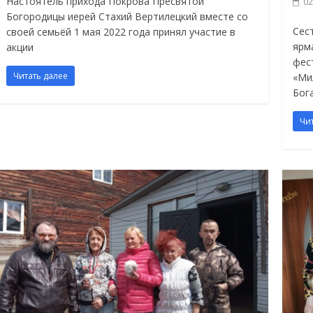
Настоятель прихода Покрова Пресвятой
02
Богородицы иерей Стахий Вертилецкий вместе со
Сес
своей семьёй 1 мая 2022 года принял участие в
ярм
акции
фес
Читать далее
«Ми
Бог
Чи