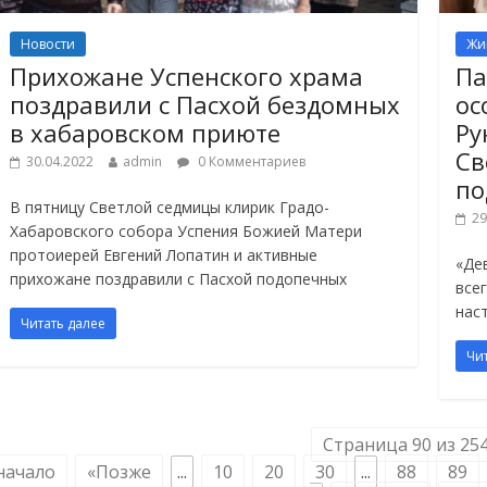
Новости
Жи
Прихожане Успенского храма
Па
поздравили с Пасхой бездомных
ос
в хабаровском приюте
Ру
Св
30.04.2022
admin
0 Комментариев
по
В пятницу Светлой седмицы клирик Градо-
29
Хабаровского собора Успения Божией Матери
протоиерей Евгений Лопатин и активные
«Де
прихожане поздравили с Пасхой подопечных
все
нас
Читать далее
Чи
Страница 90 из 25
начало
«Позже
...
10
20
30
...
88
89