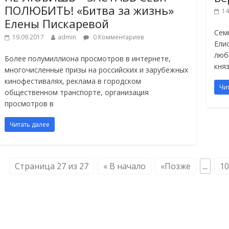
ПОЛЮБИТЬ! «Битва за жизнь»
14
Елены Пискаревой
Сем
19.09.2017
admin
0 Комментариев
Ели
люб
Более полумиллиона просмотров в интернете,
кня
многочисленные призы на российских и зарубежных
кинофестивалях, реклама в городском
Чи
общественном транспорте, организация
просмотров в
Читать далее
Страница 27 из 27
« В начало
«Позже
...
10