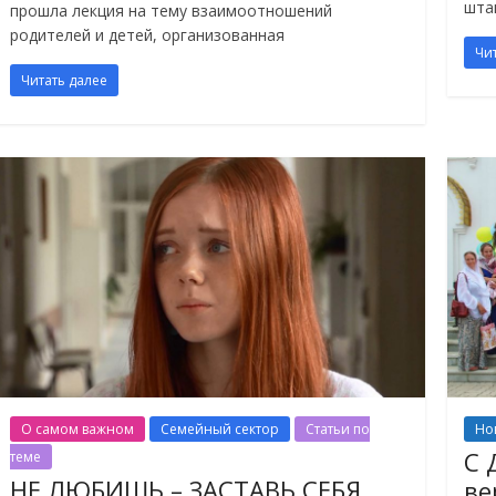
шта
прошла лекция на тему взаимоотношений
родителей и детей, организованная
Чи
Читать далее
О самом важном
Семейный сектор
Статьи по
Но
С 
теме
НЕ ЛЮБИШЬ – ЗАСТАВЬ СЕБЯ
ве