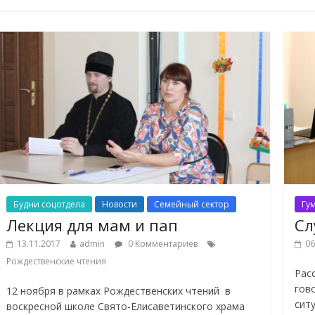
Будни соцотдела
Новости
Семейный сектор
Гу
Лекция для мам и пап
Сл
13.11.2017
admin
0 Комментариев
06
Рождественские чтения
Рас
гов
12 ноября в рамках Рождественских чтений в
сит
воскресной школе Свято-Елисаветинского храма