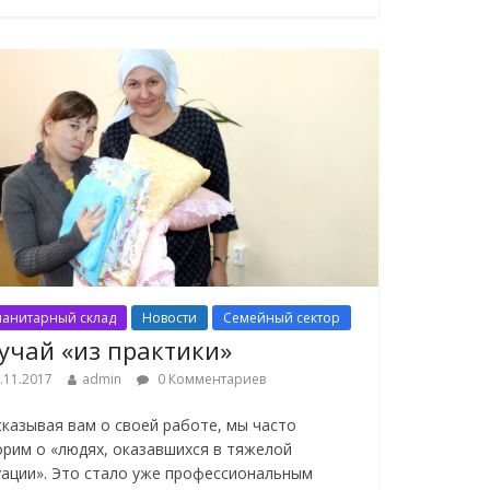
манитарный склад
Новости
Семейный сектор
учай «из практики»
.11.2017
admin
0 Комментариев
сказывая вам о своей работе, мы часто
орим о «людях, оказавшихся в тяжелой
уации». Это стало уже профессиональным