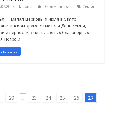
.07.2017
admin
0 Комментариев
Семья
ья — малая Церковь. 9 июля в Свято-
саветинском храме отметили День семьи,
ви и верности в честь святых благоверных
зя Петра и
тать далее
20
...
23
24
25
26
27