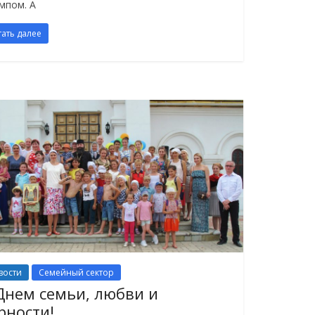
мпом. А
тать далее
вости
Семейный сектор
Днем семьи, любви и
рности!