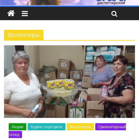
Волонтеры
Акции
Будни соцотдела
Волонтеры
Гуманитарный
склад