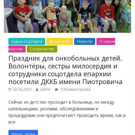
Будни соцотдела
Волонтеры
Новости
О самом
важном
Сестричество
Праздник для онкобольных детей.
Волонтёры, сестры милосердия и
сотрудники соцотдела епархии
посетили ДККБ имени Пиотровича
02.06.2023
admin
0 Комментариев
Сейчас их детство проходит в больнице, но между
капельницами, уколами, обследованиями и
процедурами они предпочитают проводить время, как и
все
Читать далее