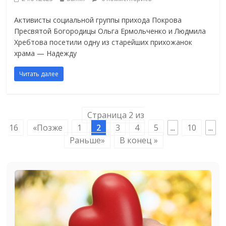
Aктивисты социальной группы прихода Покрова
Пресвятой Богородицы Ольга Ермольченко и Людмила
Хребтова посетили одну из старейших прихожанок
храма — Надежду
Читать далее
Страница 2 из
16
«Позже
1
2
3
4
5
...
10
...
Раньше»
В конец »