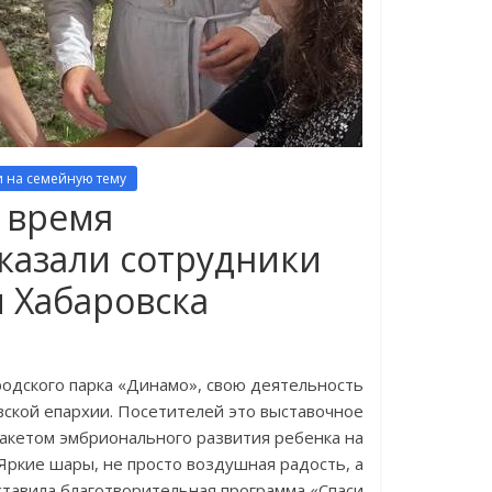
и на семейную тему
о время
казали сотрудники
 Хабаровска
родского парка «Динамо», свою деятельность
вской епархии. Посетителей это выставочное
акетом эмбрионального развития ребенка на
Яркие шары, не просто воздушная радость, а
тавила благотворительная программа «Спаси