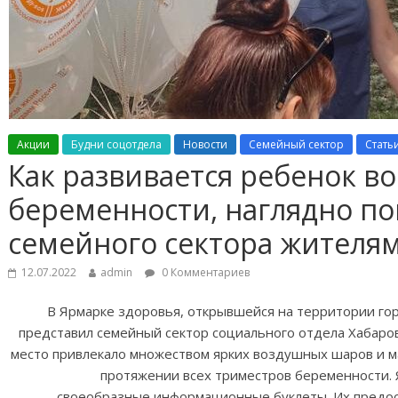
Акции
Будни соцотдела
Новости
Семейный сектор
Стать
Как развивается ребенок в
беременности, наглядно по
семейного сектора жителям
12.07.2022
admin
0 Комментариев
В Ярмарке здоровья, открывшейся на территории го
представил семейный сектор социального отдела Хабаро
место привлекало множеством ярких воздушных шаров и м
протяжении всех триместров беременности. 
своеобразные информационные буклеты. Их предос