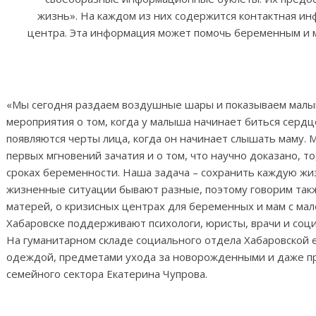
жизнь». На каждом из них содержится контактная ин
центра. Эта информация может помочь беременным и м
«Мы сегодня раздаем воздушные шары и показываем малы
мероприятия о том, когда у малыша начинает биться сердц
появляются черты лица, когда он начинает слышать маму. М
первых мгновений зачатия и о том, что научно доказано, то
сроках беременности. Наша задача – сохранить каждую жиз
жизненные ситуации бывают разные, поэтому говорим та
матерей, о кризисных центрах для беременных и мам с ма
Хабаровске поддерживают психологи, юристы, врачи и соц
На гуманитарном складе социального отдела Хабаровской 
одеждой, предметами ухода за новорожденными и даже пр
семейного сектора Екатерина Чупрова.