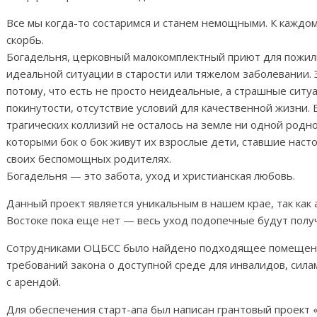
Все мы когда-то состаримся и станем немощными. К каждом
скорбь.
Богадельня, церковный малокомплектный приют для пожилы
идеальной ситуации в старости или тяжелом заболевании.
потому, что есть не просто неидеальные, а страшные ситу
покинутости, отсутствие условий для качественной жизни. 
трагических коллизий не осталось на земле ни одной родной
которыми бок о бок живут их взрослые дети, ставшие наст
своих беспомощных родителях.
Богадельня — это забота, уход и христианская любовь.
Данный проект является уникальным в нашем крае, так как
Востоке пока еще нет — весь уход подопечные будут пол
Сотрудниками ОЦБСС было найдено подходящее помещение
требований закона о доступной среде для инвалидов, сил
с арендой.
Для обеспечения старт-апа был написан грантовый проект