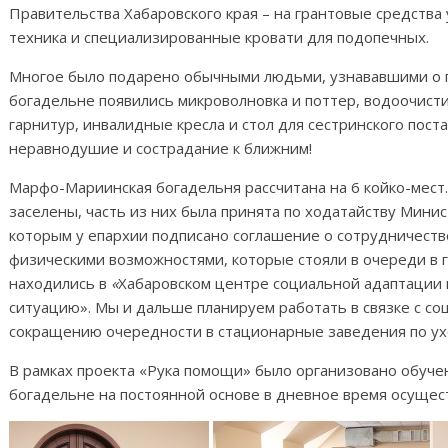
Правительства Хабаровского края – на грантовые средства
техника и специализированные кровати для подопечных.
Многое было подарено обычными людьми, узнававшими о пр
богадельне появились микроволновка и поттер, водоочист
гарнитур, инвалидные кресла и стол для сестринского пост
неравнодушие и сострадание к ближним!
Марфо-Мариинская богадельня рассчитана на 6 койко-мест
заселены, часть из них была принята по ходатайству Мини
которым у епархии подписано соглашение о сотрудничеств
физическими возможностями, которые стояли в очереди в 
находились в
«
Хабаровском центре социальной адаптации 
ситуацию». Мы и дальше планируем работать в связке с с
сокращению очередности в стационарные заведения по ух
В рамках проекта «Рука помощи» было организовано обуч
богадельне на постоянной основе в дневное время осущес