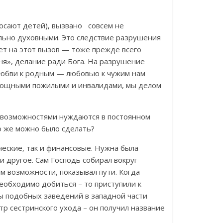
росают детей), вызвано совсем не
льно духовными. Это следствие разрушения
вет на этот вызов — тоже прежде всего
ьня», делание ради Бога. На разрушение
любви к родным — любовью к чужим нам
мощными пожилыми и инвалидами, мы делом
 возможностями нуждаются в постоянном
о же можно было сделать?
еские, так и финансовые. Нужна была
и другое. Сам Господь собирал вокруг
 возможности, показывал пути. Когда
необходимо добиться – то приступили к
ы подобных заведений в западной части
тр сестринского ухода – он получил название