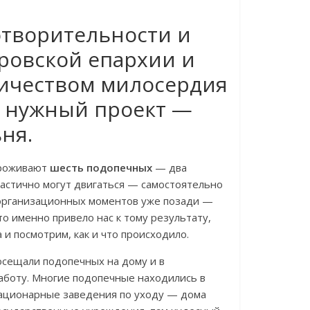
отворительности и
ровской епархии и
ричеством милосердия
и нужный проект —
ня.
проживают
шесть подопечных
— два
астично могут двигаться — самостоятельно
 организационных моментов уже позади —
то именно привело нас к тому результату,
 и посмотрим, как и что происходило.
осещали подопечных на дому и в
аботу. Многие подопечные находились в
стационарные заведения по уходу — дома