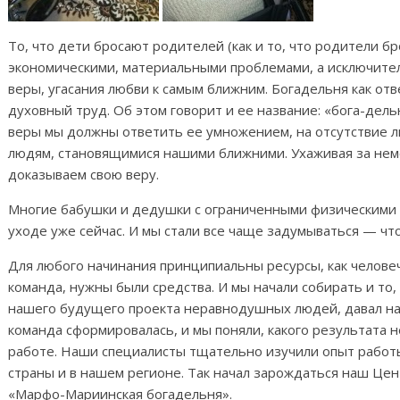
То, что дети бросают родителей (как и то, что родители б
экономическими, материальными проблемами, а исключите
веры, угасания любви к самым ближним. Богадельня как от
духовный труд. Об этом говорит и ее название: «бога-дел
веры мы должны ответить ее умножением, на отсутствие 
людям, становящимися нашими ближними. Ухаживая за не
доказываем свою веру.
Многие бабушки и дедушки с ограниченными физическими
уходе уже сейчас. И мы стали все чаще задумываться — чт
Для любого начинания принципиальны ресурсы, как человеч
команда, нужны были средства. И мы начали собирать и то, 
нашего будущего проекта неравнодушных людей, давал нам
команда сформировалась, и мы поняли, какого результата 
работе. Наши специалисты тщательно изучили опыт работ
страны и в нашем регионе. Так начал зарождаться наш Цен
«Марфо-Мариинская богадельня».