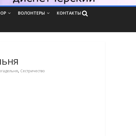
ТОР
ВОЛОНТЕРЫ
КОНТАКТЫ
льня
,
огадельня
Сестричество