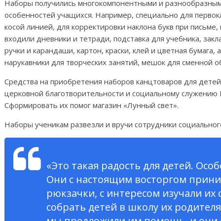
Наборы получились многокомпонентными и разнообразными
особенностей учащихся. Например, специально для первок
косой линией, для корректировки наклона букв при письме, 
входили дневники и тетради, подставка для учебника, закла
ручки и карандаши, картон, краски, клей и цветная бумага,
нарукавники для творческих занятий, мешок для сменной о
Средства на приобретения наборов канцтоваров для дете
церковной благотворительности и социальному служению 
Сформировать их помог магазин «Лунный свет».
Наборы ученикам развезли и вручи сотрудники социальног
«Это такая радость для детей. Осо
Они с настоящим восторгом прин
рюкзачки, с интересом изучали их
собрать детей в школу их родителя
мы предложили им помощь, и они 