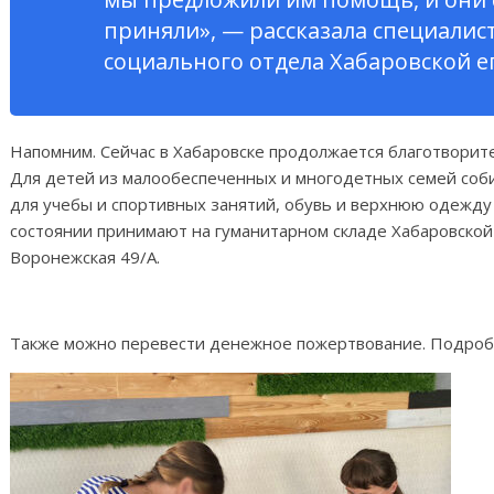
приняли», — рассказала специалис
социального отдела Хабаровской е
Напомним. Сейчас в Хабаровске продолжается благотворит
Для детей из малообеспеченных и многодетных семей со
для учебы и спортивных занятий, обувь и верхнюю одежду
состоянии принимают на гуманитарном складе Хабаровской еп
Воронежская 49/А.
Также можно перевести денежное пожертвование. Подро