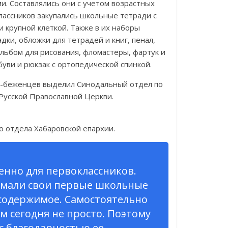
. Составлялись они с учетом возрастных
лассников закупались школьные тетради с
и крупной клеткой. Также в их наборы
дки, обложки для тетрадей и книг, пенал,
 альбом для рисования, фломастеры, фартук и
буви и рюкзак с ортопедической спинкой.
й-беженцев выделил Синодальный отдел по
Русской Православной Церкви.
о отдела Хабаровской епархии.
бенно для первоклассников.
имали свои первые школьные
 содержимое. Самостоятельно
м сегодня не просто. Поэтому
с благодарностью ее