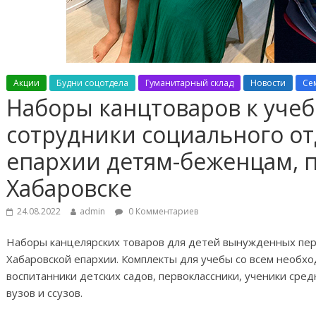
Акции
Будни соцотдела
Гуманитарный склад
Новости
Се
Наборы канцтоваров к учеб
сотрудники социального от
епархии детям-беженцам,
Хабаровске
24.08.2022
admin
0 Комментариев
Наборы канцелярских товаров для детей вынужденных пе
Хабаровской епархии. Комплекты для учебы со всем необх
воспитанники детских садов, первоклассники, ученики сред
вузов и ссузов.