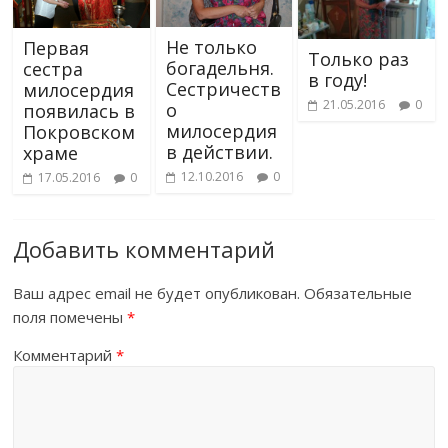
Не только
Первая
Только раз
богадельня.
сестра
в году!
Сестричеств
милосердия
21.05.2016
0
о
появилась в
милосердия
Покровском
в действии.
храме
12.10.2016
0
17.05.2016
0
Добавить комментарий
Ваш адрес email не будет опубликован.
Обязательные
поля помечены
*
Комментарий
*