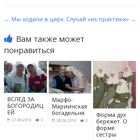
←
Мы ходили в цирк.
Случай «из практики»
→
Вам также может
понравиться
ВСЛЕД ЗА
Марфо-
БОГОРОДИЦ
Мариинская
ЕЙ
богадельня
Форма дух
27.06.2016
0
бережет. О
08.06.2016
0
форме
сестры