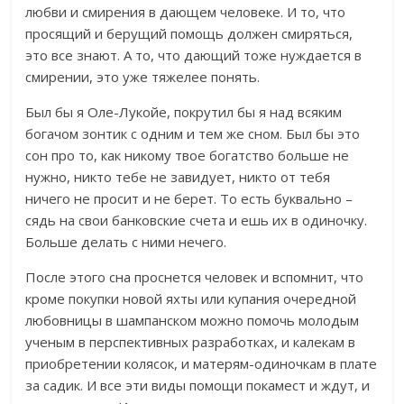
любви и смирения в дающем человеке. И то, что
просящий и берущий помощь должен смиряться,
это все знают. А то, что дающий тоже нуждается в
смирении, это уже тяжелее понять.
Был бы я Оле-Лукойе, покрутил бы я над всяким
богачом зонтик с одним и тем же сном. Был бы это
сон про то, как никому твое богатство больше не
нужно, никто тебе не завидует, никто от тебя
ничего не просит и не берет. То есть буквально –
сядь на свои банковские счета и ешь их в одиночку.
Больше делать с ними нечего.
После этого сна проснется человек и вспомнит, что
кроме покупки новой яхты или купания очередной
любовницы в шампанском можно помочь молодым
ученым в перспективных разработках, и калекам в
приобретении колясок, и матерям-одиночкам в плате
за садик. И все эти виды помощи покамест и ждут, и