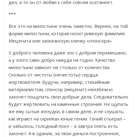
дел, а то он от любви к себе совсем осатанеет.
***
Все это на милостыне очень заметно. Вернее, на той
форме милостыни, которая носит римскую фамилию
Мецената или заокеанскую кличку «спонсора».
У доброго человека даже зло с добром перемешано,
а у злого само добро никуда не годно. Качество
милостыни зависит не столько от количества.
Сколько от чистоты (нечистоты) сердца
жертвователя. Будучи, например, стихийным
материалистом, спонсор (меценат) неизбежно
захочет пощупать свои добрые дела. Следовательно
будет жертвовать на каменные строения. Не щупать
же ему сытые желудки, в самом деле, и не слушать,
как играют на скрипках юные гении. Гений отыграл –
и забылось; голодный поел – а завтра опять есть
захочет. А в здание, за твои деньги построенное,