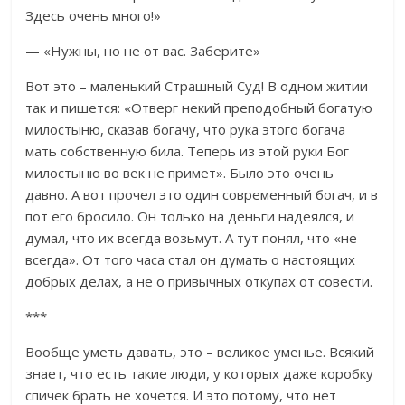
Здесь очень много!»
— «Нужны, но не от вас. Заберите»
Вот это – маленький Страшный Суд! В одном житии
так и пишется: «Отверг некий преподобный богатую
милостыню, сказав богачу, что рука этого богача
мать собственную била. Теперь из этой руки Бог
милостыню во век не примет». Было это очень
давно. А вот прочел это один современный богач, и в
пот его бросило. Он только на деньги надеялся, и
думал, что их всегда возьмут. А тут понял, что «не
всегда». От того часа стал он думать о настоящих
добрых делах, а не о привычных откупах от совести.
***
Вообще уметь давать, это – великое уменье. Всякий
знает, что есть такие люди, у которых даже коробку
спичек брать не хочется. И это потому, что нет