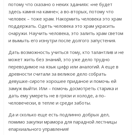
потому что сказано о неких зданиях: «не будет
здесь камня на камне»; а во-вторых, потому что
человек – тоже храм. Накормить человека это храм
поддержать. Одеть человека это храм украсить
снаружи. Научить человека, это залить храм светом
и вымыть его изнутри после долгого запустения.
Дать возможность учиться тому, кто талантлив и не
может жить без знаний, это уже дело трудно
переводимое на язык цифр или аналогий. А еще в
древности считали за великое дело собрать
девушке-сироте хорошее приданое и помочь ей
замуж выйти. Или – помочь досмотреть старика и
дать ему умереть не в грязи и холоде, а по-
человечески, в тепле и среди заботы.
Да и сколько еще есть подлинно добрых дел,
помимо закупки мрамора для парадной лестницы
епархиального управления!