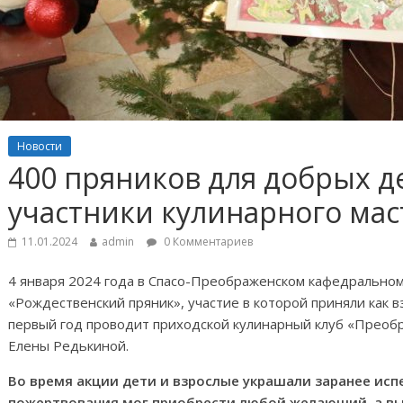
Новости
400 пряников для добрых д
участники кулинарного мас
11.01.2024
admin
0 Комментариев
4 января 2024 года в Спасо-Преображенском кафедрально
«Рождественский пряник», участие в которой приняли как вз
первый год проводит приходской кулинарный клуб «Преоб
Елены Редькиной.
Во время акции дети и взрослые украшали заранее исп
пожертвования мог приобрести любой желающий, а вы