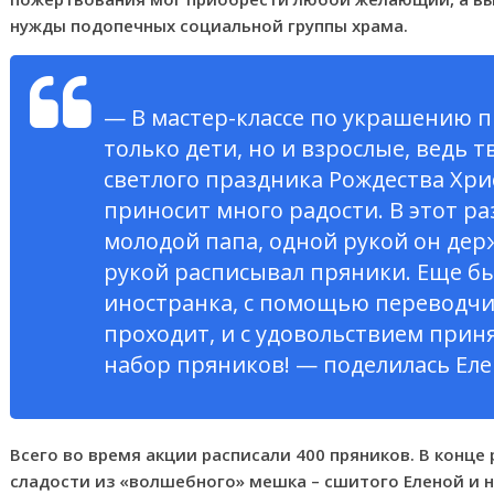
нужды подопечных социальной группы храма.
— В мастер-классе по украшению п
только дети, но и взрослые, ведь 
светлого праздника Рождества Хри
приносит много радости. В этот ра
молодой папа, одной рукой он дер
рукой расписывал пряники. Еще бы
иностранка, с помощью переводчика
проходит, и с удовольствием прин
набор пряников! — поделилась Еле
Всего во время акции расписали 400 пряников. В конце
сладости из «волшебного» мешка – сшитого Еленой и 