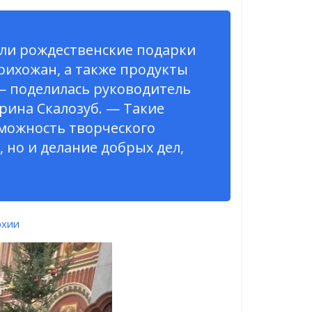
или рождественские подарки
ихожан, а также продукты
— поделилась руководитель
рина Скалозуб. — Такие
зможность творческого
 но и делание добрых дел,
рхии