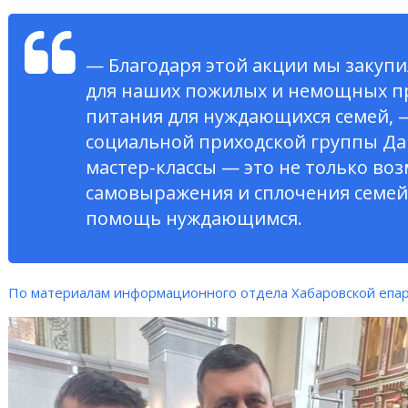
— Благодаря этой акции мы закуп
для наших пожилых и немощных пр
питания для нуждающихся семей, 
социальной приходской группы Да
мастер-классы — это не только во
самовыражения и сплочения семей,
помощь нуждающимся.
По материалам информационного отдела Хабаровской епа