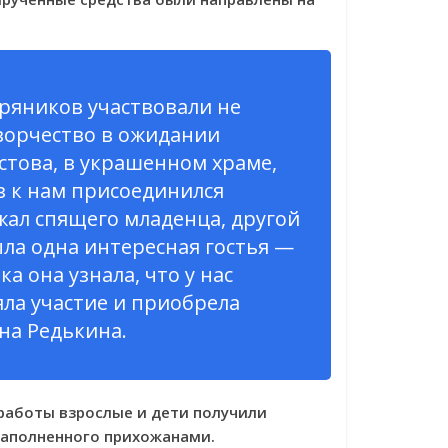
ряников участвовали не
творчество в ожидании
стова, в украшенном храме,
з к нам присоединился
жал спящего младенца, другой
ла одна интересная гостья —
 она узнала, что у нас
яла участие и приобрела
на Редькина.
 работы взрослые и дети получили
наполненного прихожанами.