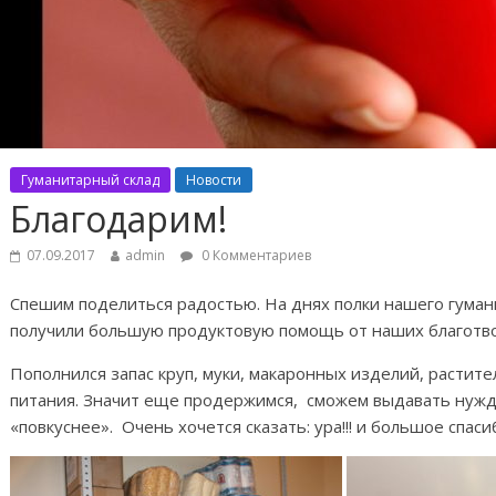
Гуманитарный склад
Новости
Благодарим!
07.09.2017
admin
0 Комментариев
Спешим поделиться радостью. На днях полки нашего гума
получили большую продуктовую помощь от наших благотв
Пополнился запас круп, муки, макаронных изделий, растите
питания. Значит еще продержимся, сможем выдавать нуж
«повкуснее». Очень хочется сказать: ура!!! и большое спасиб