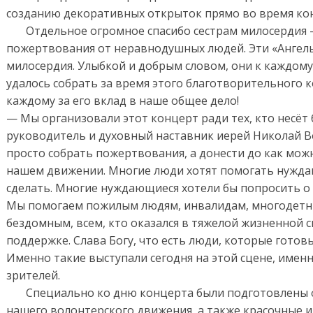
созданию декоративных открыток прямо во время ко
Отдельное огромное спасибо сестрам милосердия –
пожертвования от неравнодушных людей. Эти «Ангелы 
милосердия. Улыбкой и добрым словом, они к каждому
удалось собрать за время этого благотворительного 
каждому за его вклад в наше общее дело!
— Мы организовали этот концерт ради тех, кто несёт 
руководитель и духовный наставник иерей Николай В
просто собрать пожертвования, а донести до как мо
нашем движении. Многие люди хотят помогать нуждаю
сделать. Многие нуждающиеся хотели бы попросить о 
Мы помогаем пожилым людям, инвалидам, многодетн
бездомным, всем, кто оказался в тяжелой жизненной 
поддержке. Слава Богу, что есть люди, которые готов
Именно такие выступали сегодня на этой сцене, именн
зрителей.
Специально ко дню концерта были подготовлены ф
нашего волонтерского движения, а также красочные