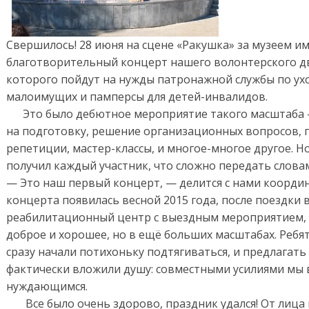
Свершилось! 28 июня на сцене «Ракушка» за музеем и
благотворительный концерт нашего волонтерского дв
которого пойдут на нужды патронажной службы по ух
малоимущих и памперсы для детей-инвалидов.
Это было дебютное мероприятие такого масштаба 
на подготовку, решение организационных вопросов, п
репетиции, мастер-классы, и многое-многое другое. Н
получил каждый участник, что сложно передать слова
— Это наш первый концерт, — делится с нами коорди
концерта появилась весной 2015 года, после поездки 
реабилитационный центр с выездным мероприятием, м
доброе и хорошее, но в ещё больших масштабах. Ребя
сразу начали потихоньку подтягиваться, и предлагать
фактически вложили душу: совместными усилиями мы 
нуждающимся.
Все было очень здорово, праздник удался! От лица 