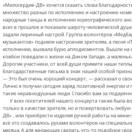
«Милосердие-ДВ» хочется сказать слова благодарности
множество разных по исполнению и настроению номер
народные танцы в исполнении хореографического анс
всех в прошлое и показали широту человеческой души
задали лиричный настрой. Группа волонтёров «Медба
музыкантов» подняли настроение зрителям, а песня «
исполнении, вызвала бурю аплодисментов. Вышли на 
ковбои поведали о жизни на Диком Западе, а маленька
Дорогие участники, от всей души примите наши теплые
благодарственные письма в знак нашей особой призн
— Это был очень хороший концерт, — рассказал о сво
Лично я получил сегодня заряд позитивной энергии и 
такие неравнодушные люди. Спасибо вам за подарен
У всех посетителей нашего концерта также была во
только в качестве зрителя, но и пожертвовать любую
ДВ» , или приобрести изделия ручной работы на мини-
всё это создавалось руками волонтёров на специальны
месяца. А для желающих сделать что-то подобное сво