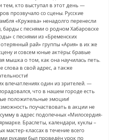
 тем, кто выступал в этот день —
ов прозвучало со сцены. Русские
амбля «Кружева» ненадолго перенесли
, барды с песнями о родном Хабаровске
рды» с песнями из «Бременских
Потерянный рай» группы «Ария» в их же
сцену и совсем юные актёры: бравые
я мышка о том, как она научилась петь.
 слова в свой адрес, а также
ательности!
их впечатлениях один из зрителей. —
порадовался, что в нашем городе есть
ные положительные эмоции!
зможность поучаствовать в акции не
 сумму в адрес подопечных «Милосердия-
ярмарке. Браслеты, календари, куклы –
х мастер-классах в течение всего
ими руками был проведён урок по