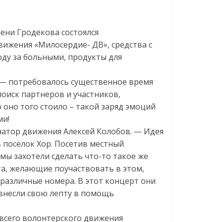
мени Гродекова состоялся
ижения «Милосердие- ДВ», средства с
оду за больными, продукты для
— потребовалось существенное время
оиск партнеров и участников,
о оно того стоило – такой заряд эмоций
ми!
натор движения Алексей Колобов. — Идея
в посёлок Хор. Посетив местный
ы захотели сделать что-то такое же
та, желающие поучаствовать в этом,
 различные номера. В этот концерт они
внесли свою лепту в помощь
всего волонтерского движения