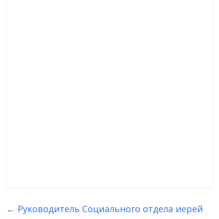
Имя
*
Email
*
Сайт
Сохранить моё имя, email и адрес сайта в этом браузере
для последующих моих комментариев.