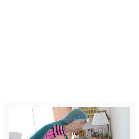
Гуманитарный склад
К нам на Гуманитарный склад обращаются за помощью
люди, попавшие в сложную жизненную ситуацию. Мы
помогаем вещами, продуктами, лекарствами и т.
д. Каждый такой случай - это крик о помощи, которую
Вы тоже можете оказать. ...
0 ₽
ПОЖЕРТВОВАТЬ
МЫ В СОЦСЕТЯХ