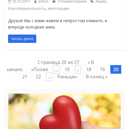
,
02.10.2017
admin
0 Комментариев
Акции
,
благотворительность
милосердие
Друзья! Мы с вами живем в непростом климате, и
впереди холодная зима.
Читать далее
Страница 20 из 27
« В
начало
«Позже
...
10
...
18
19
20
21
22
...
Раньше»
В конец »