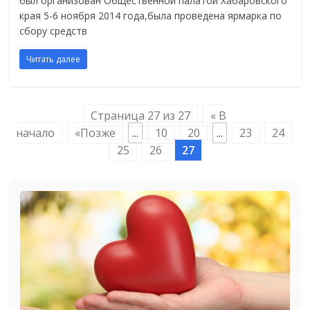
был организован Общественной палатой Хабаровского
края 5-6 ноября 2014 года,была проведена ярмарка по
сбору средств
Читать далее
Страница 27 из 27
« В
начало
«Позже
...
10
20
...
23
24
25
26
27