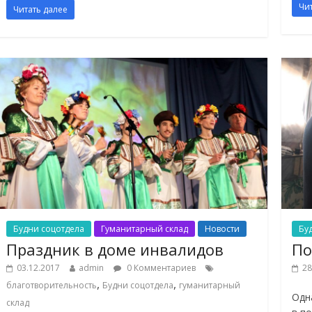
Чи
Читать далее
Будни соцотдела
Гуманитарный склад
Новости
Бу
Праздник в доме инвалидов
По
03.12.2017
admin
0 Комментариев
28
,
,
благотворительность
Будни соцотдела
гуманитарный
Одн
склад