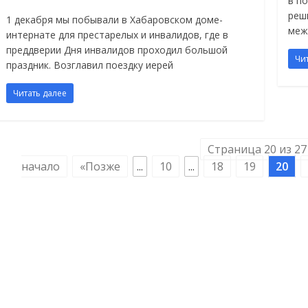
в п
реш
1 декабря мы побывали в Хабаровском доме-
меж
интернате для престарелых и инвалидов, где в
преддверии Дня инвалидов проходил большой
Чи
праздник. Возглавил поездку иерей
Читать далее
Страница 20 из 27
начало
«Позже
...
10
...
18
19
20