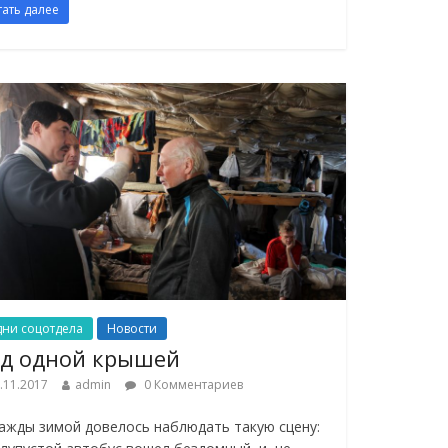
тать далее
дни соцотдела
Новости
д одной крышей
.11.2017
admin
0 Комментариев
ажды зимой довелось наблюдать такую сцену: