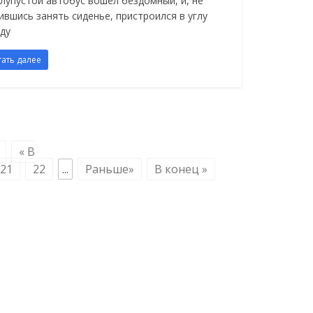
олупустой автобус вошел бездомный, и, не
ившись занять сиденье, пристроился в углу
ду
тать далее
« В
21
22
...
Раньше»
В конец »