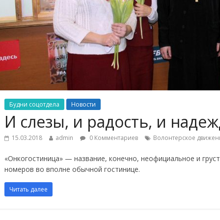
Будни соцотдела
Новости
И слезы, и радость, и наде
15.03.2018
admin
0 Комментариев
Волонтерское движен
«Онкогостиница» — название, конечно, неофициальное и груст
номеров во вполне обычной гостинице.
Читать далее