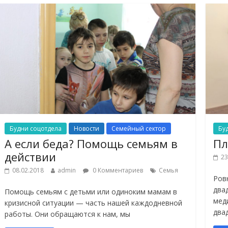
Будни соцотдела
Новости
Семейный сектор
Бу
А если беда? Помощь семьям в
Пл
действии
23
08.02.2018
admin
0 Комментариев
Семья
Ров
два
Помощь семьям с детьми или одиноким мамам в
мед
кризисной ситуации — часть нашей каждодневной
два
работы. Они обращаются к нам, мы