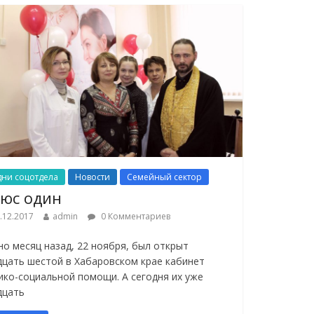
дни соцотдела
Новости
Семейный сектор
юс один
.12.2017
admin
0 Комментариев
но месяц назад, 22 ноября, был открыт
дцать шестой в Хабаровском крае кабинет
ико-социальной помощи. А сегодня их уже
дцать