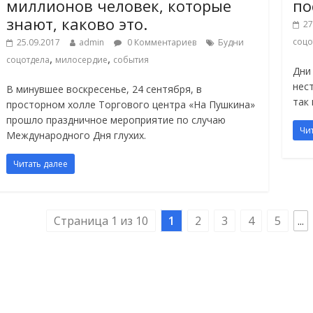
миллионов человек, которые
по
знают, каково это.
27
соцо
25.09.2017
admin
0 Комментариев
Будни
,
,
соцотдела
милосердие
события
Дни
нес
В минувшее воскресенье, 24 сентября, в
так
просторном холле Торгового центра «На Пушкина»
прошло праздничное мероприятие по случаю
Чи
Международного Дня глухих.
Читать далее
Страница 1 из 10
1
2
3
4
5
...