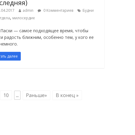
следняя)
.04.2017
admin
0 Комментариев
Будни
,
тдела
милосердие
 Пасхи — самое подходящее время, чтобы
ти радость ближним, особенно тем, у кого ее
 немного.
тать далее
10
...
Раньше»
В конец »