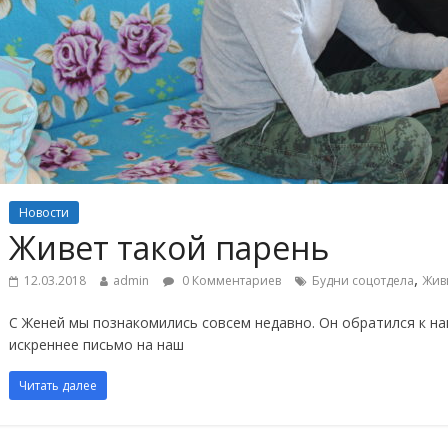
Новости
Живет такой парень
,
12.03.2018
admin
0 Комментариев
Будни соцотдела
Жив
С Женей мы познакомились совсем недавно. Он обратился к на
искреннее письмо на наш
Читать далее