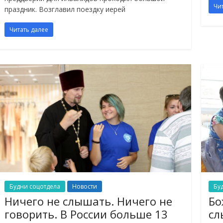
Чи
праздник. Возглавил поездку иерей
Читать далее
Будни соцотдела
Новости
Бу
Ничего не слышать. Ничего не
Бо
говорить. В России больше 13
сл