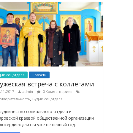
дни соцотдела
Новости
ужеская встреча с коллегами
.11.2017
admin
0 Комментариев
,
отворительность
Будни соцотдела
рудничество социального отдела и
аровской краевой общественной организации
лосердие» длится уже не первый год.