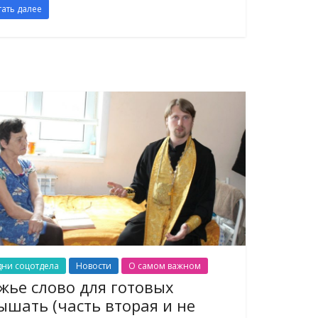
тать далее
дни соцотдела
Новости
О самом важном
жье слово для готовых
ышать (часть вторая и не