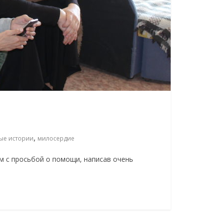
,
ые истории
милосердие
м с просьбой о помощи, написав очень