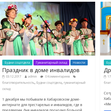
Будни соцотдела
Гуманитарный склад
Новости
Бу
Праздник в доме инвалидов
Др
03.12.2017
admin
0 Комментариев
17
,
,
благотворительность
Будни соцотдела
гуманитарный
благ
склад
Сот
Хаб
1 декабря мы побывали в Хабаровском доме-
«Ми
интернате для престарелых и инвалидов, где в
преддверии Дня инвалидов проходил большой