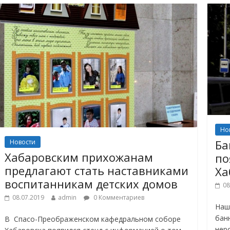
Но
Ба
Новости
Хабаровским прихожанам
по
предлагают стать наставниками
Ха
воспитанникам детских домов
08
08.07.2019
admin
0 Комментариев
Наш
бан
В Спасо-Преображенском кафедральном соборе
нер