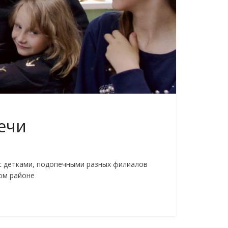
речи
с детками, подопечными разных филиалов
ом районе