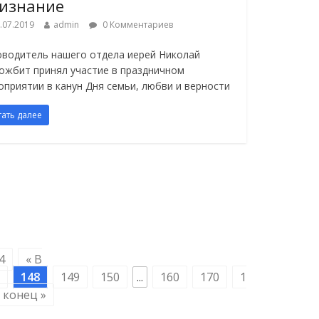
изнание
.07.2019
admin
0 Комментариев
оводитель нашего отдела иерей Николай
ожбит принял участие в праздничном
оприятии в канун Дня семьи, любви и верности
тать далее
4
« В
148
149
150
...
160
170
1
 конец »