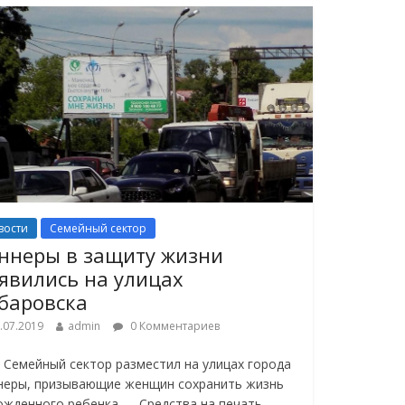
вости
Семейный сектор
ннеры в защиту жизни
явились на улицах
баровска
.07.2019
admin
0 Комментариев
 Семейный сектор разместил на улицах города
неры, призывающие женщин сохранить жизнь
ожденного ребенка — Средства на печать