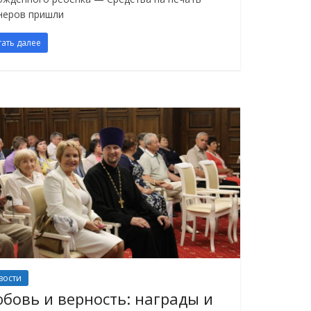
неров пришли
тать далее
вости
бовь и верность: награды и