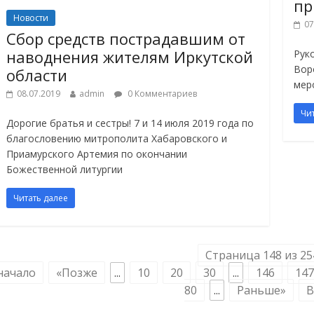
пр
Новости
07
Сбор средств пострадавшим от
наводнения жителям Иркутской
Рук
Вор
области
мер
08.07.2019
admin
0 Комментариев
Чи
Дорогие братья и сестры! 7 и 14 июля 2019 года по
благословению митрополита Хабаровского и
Приамурского Артемия по окончании
Божественной литургии
Читать далее
Страница 148 из 25
начало
«Позже
...
10
20
30
...
146
147
80
...
Раньше»
В