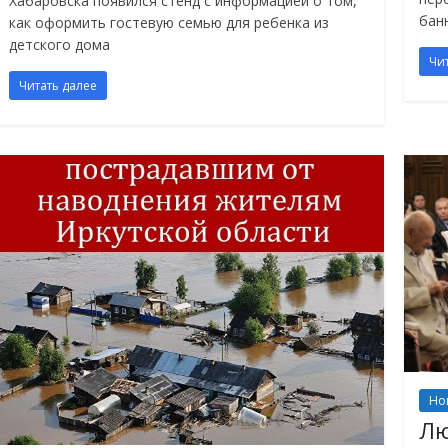
Хабаровска появился стенд с информацией о том,
бан
как оформить гостевую семью для ребенка из
детского дома
Чи
Читать далее
Но
Лю