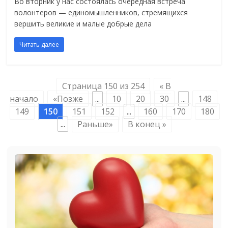
Во вторник у нас состоялась очередная встреча
волонтеров — единомышленников, стремящихся
вершить великие и малые добрые дела
Читать далее
Страница 150 из 254
« В
начало
«Позже
...
10
20
30
...
148
149
150
151
152
...
160
170
180
...
Раньше»
В конец »