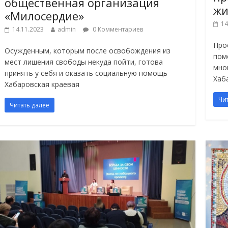
общественная организация
жи
«Милосердие»
14
14.11.2023
admin
0 Комментариев
Про
Осужденным, которым после освобождения из
пом
мест лишения свободы некуда пойти, готова
мно
принять у себя и оказать социальную помощь
Хаб
Хабаровская краевая
Чи
Читать далее