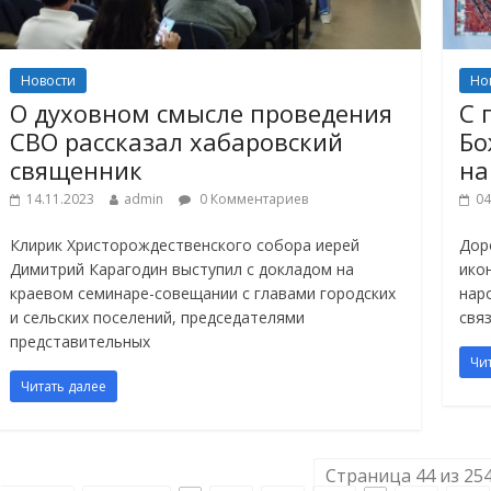
Новости
Но
О духовном смысле проведения
С 
СВО рассказал хабаровский
Бо
священник
на
14.11.2023
admin
0 Комментариев
04
Клирик Христорождественского собора иерей
Дор
Димитрий Карагодин выступил с докладом на
ико
краевом семинаре-совещании с главами городских
нар
и сельских поселений, председателями
свя
представительных
Чи
Читать далее
Страница 44 из 25