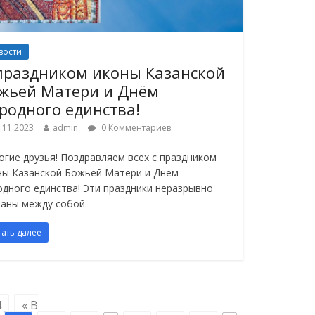
вости
праздником иконы Казанской
жьей Матери и Днём
родного единства!
.11.2023
admin
0 Комментариев
огие друзья! Поздравляем всех с праздником
ны Казанской Божьей Матери и Днем
одного единства! Эти праздники неразрывно
заны между собой.
тать далее
4
« В