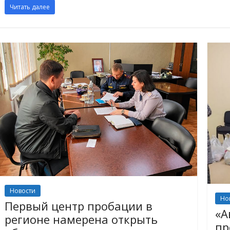
Читать далее
Новости
Но
Первый центр пробации в
«А
регионе намерена открыть
пр