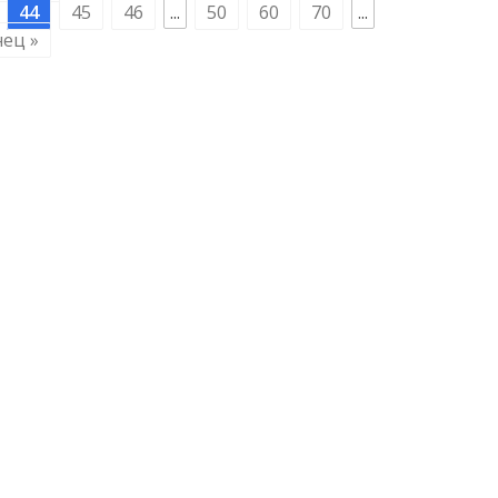
44
45
46
...
50
60
70
...
нец »