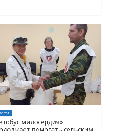
вости
втобус милосердия»
одолжает помогать сельским