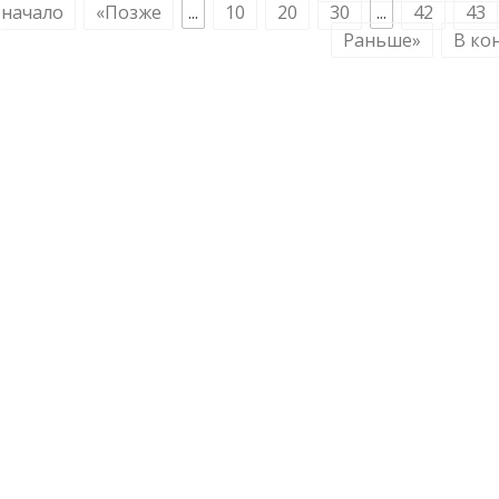
начало
«Позже
...
10
20
30
...
42
43
Раньше»
В ко