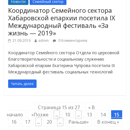
Новости
Семейный сектор
Координатор Семейного сектора
Хабаровской епархии посетила IX
Международный фестиваль «За
жизнь — 2019»
21.09.2019
admin
0 Комментариев
Координатор Семейного сектора Отдела по церковной
благотворительности и социальному служению
Хабаровской епархии Екатерина Чупрова посетила IX
Международный фестиваль социальных технологий
Читать далее
Страница 15 из 27
« В
начало
«Позже
...
10
...
13
14
15
16
17
...
20
...
Раньше»
В конец »