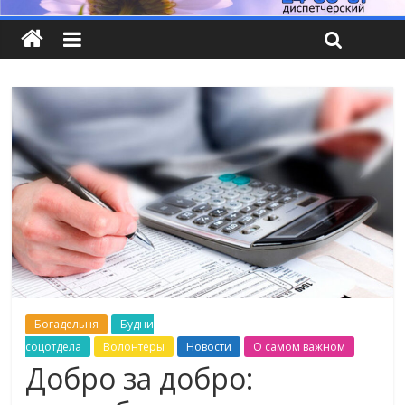
Богадельня
Будни
соцотдела
Волонтеры
Новости
О самом важном
Добро за добро: