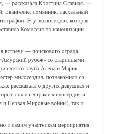
я, — рассказала Кристина Славная. —
й: Евангелие, помянник, пасхальный
отографии. Эту экспозицию, которая
оставила Комиссия по канонизации
ов встречи — поискового отряда
 «Амурский рубеж» со старинными
рического клуба Алена и Мария
естер милосердия, познакомили со
кже рассказали о других девушках и
орые стали сестрами милосердия и
я и Первая Мировые войны), так и
 но и самим участникам мероприятия.
аточках и исторических волонтеров,