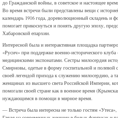
до Гражданской войны, в советское и настоящее врем
Во время встречи были представлены вещи с историе
календарь 1916 года, дореволюционный складень и ф
помогает прикоснуться и понять другую эпоху, пред
Хабаровской епархии.
Интересной была и интерактивная площадка партнер
«Русич» при поддержке военно-исторического клуба
медицинскими экспонатами. Сестры милосердия исто
Смирновы, одетые в форму госпитальной и полевой с
своей легендой прихода к служению милосердию, а та
женщинах из высшего света Российской Империи, кот
помогали своей стране как в военное время (Крымска
нуждающимся в помощи в мирное время.
— Встреча была интересна не только гостям «Утеса»,
Глядя на современных женщин в белых фартуках и пл