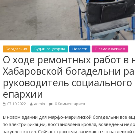
Богадельня
Будни соцотдела
Новости
О самом важном
О ходе ремонтных работ в 
Хабаровской богадельни ра
руководитель социального 
епархии
07.10.2022
admin
0 Комментариев
В новом здании для Марфо-Мариинской богадельни все ещ
по электрификации, восстановлена кровля, возведены не
закуплен котел. Сейчас строители занимаются шпатлевкой 