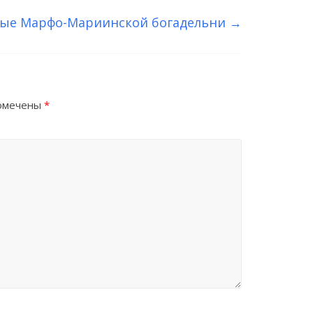
чные Марфо-Мариинской богадельни
→
помечены
*