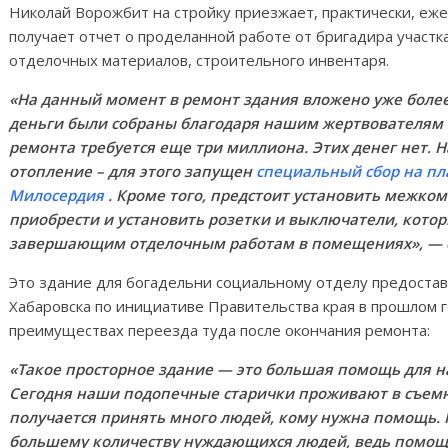
Николай Ворожбит на стройку приезжает, практически, еж
получает отчет о проделанной работе от бригадира участ
отделочных материалов, строительного инвентаря.
«На данный момент в ремонт здания вложено уже более
деньги были собраны благодаря нашим жертвователям 
ремонта требуется еще три миллиона. Этих денег нет.
отопление – для этого запущен
специальный сбор на пл
Милосердия
. Кроме того, предстоит установить межком
приобрести и установить розетки и выключатели, которы
завершающим отделочным работам в помещениях», — с
Это здание для богадельни социальному отделу предоста
Хабаровска по инициативе Правительства края в прошлом г
преимуществах переезда туда после окончания ремонта:
«Такое просторное здание — это большая помощь для на
Сегодня наши подопечные старички проживают в съемн
получается принять много людей, кому нужна помощь. 
большему количеству нуждающихся людей, ведь помощ