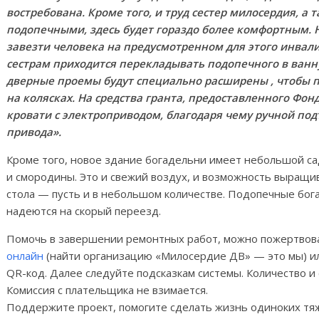
востребована. Кроме того, и труд сестер милосердия, а
подопечными, здесь будет гораздо более комфортным. 
завезти человека на предусмотренном для этого инвали
сестрам приходится перекладывать подопечного в ванну,
дверные проемы будут специально расширены , чтобы 
на колясках. На средства гранта, предоставленного Фо
кровати с электроприводом, благодаря чему ручной по
привода».
Кроме того, новое здание богадельни имеет небольшой сад
и смородины. Это и свежий воздух, и возможность выращи
стола — пусть и в небольшом количестве. Подопечные бог
надеются на скорый переезд.
Помочь в завершении ремонтных работ, можно пожертвов
онлайн
(найти организацию «Милосердие ДВ» — это мы) или
QR-код. Далее следуйте подсказкам системы. Количество и
Комиссия с плательщика не взимается.
Поддержите проект, помогите сделать жизнь одиноких т