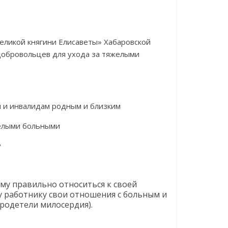
еликой княгини Елисаветы» Хабаровской
добровольцев для ухода за тяжелыми
м и инвалидам родным и близким
желыми больными
у
му правильно относиться к своей
у работнику свои отношения с больным и
бродетели милосердия).