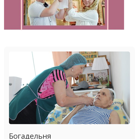
Богадельня