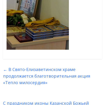
←
В Свято-Елизаветинском храме
продолжается благотворительная акция
«Тепло милосердия»
С праздником иконы Казанской Божьей