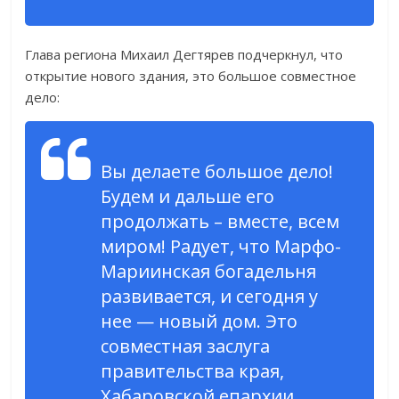
Глава региона Михаил Дегтярев подчеркнул, что
открытие нового здания, это большое совместное
дело:
Вы делаете большое дело!
Будем и дальше его
продолжать – вместе, всем
миром! Радует, что Марфо-
Мариинская богадельня
развивается, и сегодня у
нее — новый дом. Это
совместная заслуга
правительства края,
Хабаровской епархии,