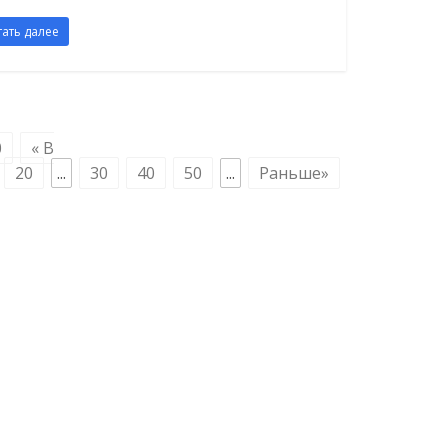
тать далее
0
« В
20
...
30
40
50
...
Раньше»