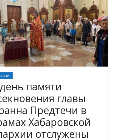
вости
 день памяти
секновения главы
оанна Предтечи в
рамах Хабаровской
пархии отслужены