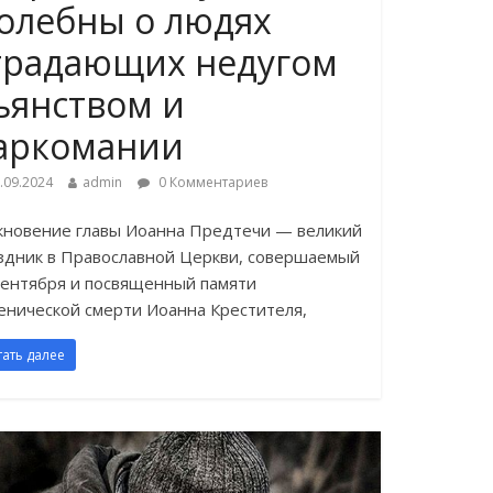
олебны о людях
традающих недугом
ьянством и
аркомании
.09.2024
admin
0 Комментариев
кновение главы Иоанна Предтечи — великий
здник в Православной Церкви, совершаемый
сентября и посвященный памяти
енической смерти Иоанна Крестителя,
тать далее