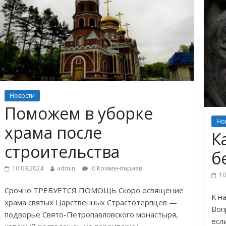
Новости
Поможем в уборке
Но
храма после
К
строительства
б
10.09.2024
admin
0 Комментариев
10
Срочно ТРЕБУЕТСЯ ПОМОЩЬ Скоро освящение
К н
храма святых Царственных Страстотерпцев —
Воп
подворье Свято-Петропавловского монастыря,
есл