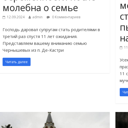
м
молебна о семье
с
12.09.2024
admin
0 Комментариев
п
Господь даровал супругам стать родителями в
н
третий раз спустя 11 лет ожидания.
Представляем вашему вниманию семью
11
Чернышевых из п. Де-Кастри
Усе
Читать далее
пра
11 
муч
Чи