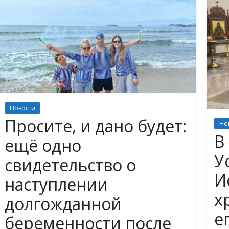
Новости
Просите, и дано будет:
Но
В
ещё одно
У
свидетельство о
И
наступлении
х
долгожданной
е
беременности после