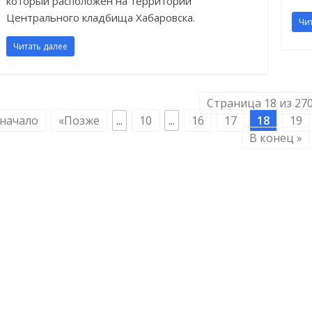
который расположен на территории
Центрального кладбища Хабаровска.
Чи
Читать далее
Страница 18 из 27
начало
«Позже
...
10
...
16
17
18
19
В конец »