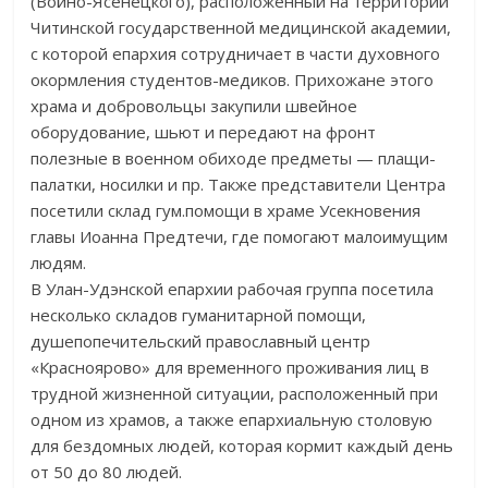
(Войно-Ясенецкого), расположенный на территории
Читинской государственной медицинской академии,
с которой епархия сотрудничает в части духовного
окормления студентов-медиков. Прихожане этого
храма и добровольцы закупили швейное
оборудование, шьют и передают на фронт
полезные в военном обиходе предметы — плащи-
палатки, носилки и пр. Также представители Центра
посетили склад гум.помощи в храме Усекновения
главы Иоанна Предтечи, где помогают малоимущим
людям.
В Улан-Удэнской епархии рабочая группа посетила
несколько складов гуманитарной помощи,
душепопечительский православный центр
«Красноярово» для временного проживания лиц в
трудной жизненной ситуации, расположенный при
одном из храмов, а также епархиальную столовую
для бездомных людей, которая кормит каждый день
от 50 до 80 людей.