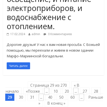
электроприборов, и
водоснабжение с
отоплением.
17.02.2024
admin
0 Комментариев
Дорогие друзья! У нас к вам новая просьба. С Божьей
помощью, мы переехали и живем в новом здании
Марфо-Мариинской богадельни.
Читать далее
Страница 29 из 270
« В
начало
«Позже
...
10
20
...
27
28
29
30
31
...
40
50
60
...
Раньше
»
В конец »