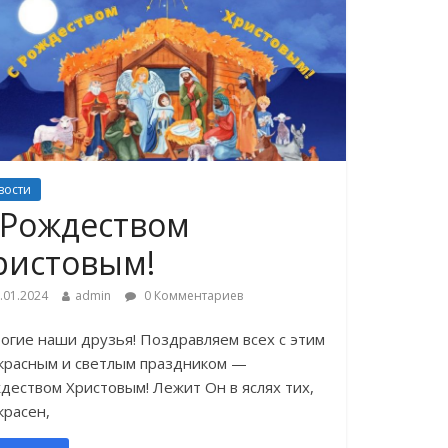
вости
 Рождеством
ристовым!
.01.2024
admin
0 Комментариев
огие наши друзья! Поздравляем всех с этим
красным и светлым праздником —
деством Христовым! Лежит Он в яслях тих,
красен,