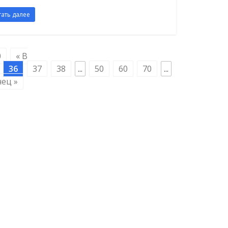
тать далее
0
« В
36
37
38
...
50
60
70
...
нец »