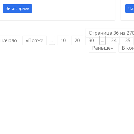
Читать далее
Чи
Страница 36 из 27
начало
«Позже
...
10
20
30
...
34
35
Раньше»
В ко