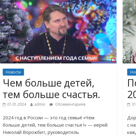
Новости
Но
Чем больше детей,
П
тем больше счастья.
2
01.01.2024
admin
0 Комментариев
31
2024 год в России — это год семьи! «Чем
Дор
больше детей, тем больше счастья !» — иерей
с н
Николай Ворожбит, руководитель
каж