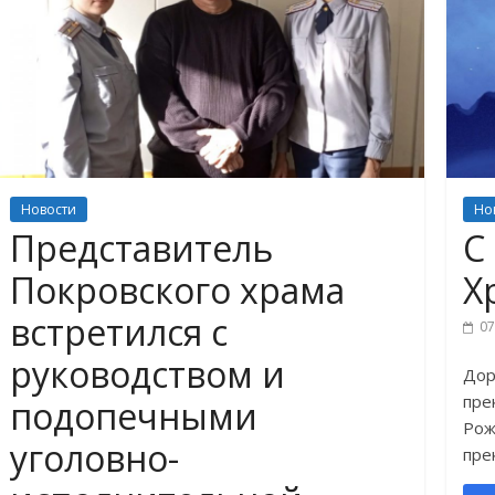
Новости
Но
Представитель
С
Покровского храма
Х
встретился с
07
руководством и
Дор
пре
подопечными
Рож
уголовно-
пре