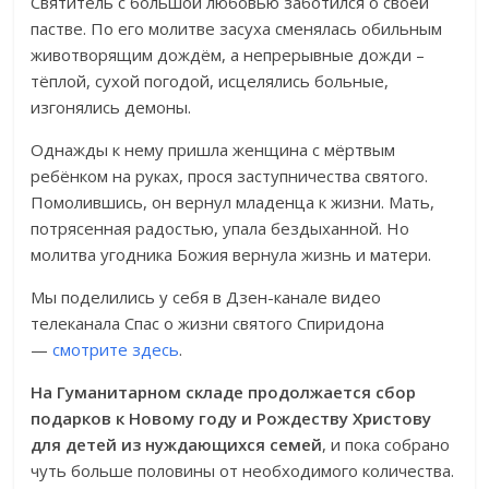
Святитель с большой любовью заботился о своей
пастве. По его молитве засуха сменялась обильным
животворящим дождём, а непрерывные дожди –
тёплой, сухой погодой, исцелялись больные,
изгонялись демоны.
Однажды к нему пришла женщина с мёртвым
ребёнком на руках, прося заступничества святого.
Помолившись, он вернул младенца к жизни. Мать,
потрясенная радостью, упала бездыханной. Но
молитва угодника Божия вернула жизнь и матери.
Мы поделились у себя в Дзен-канале видео
телеканала Спас о жизни святого Спиридона
—
смотрите здесь
.
На Гуманитарном складе продолжается сбор
подарков к Новому году и Рождеству Христову
для детей из нуждающихся семей
, и пока собрано
чуть больше половины от необходимого количества.