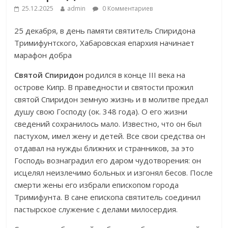
25.12.2025
admin
0 Комментариев
25 декабря, в день памяти святитель Спиридона
Тримифунтского, Хабаровская епархия начинает
марафон добра
Святой Спиридон
родился в конце III века на
острове Кипр. В праведности и святости прожил
святой Спиридон земную жизнь и в молитве предал
душу свою Господу (ок. 348 года). О его жизни
сведений сохранилось мало. Известно, что он был
пастухом, имел жену и детей. Все свои средства он
отдавал на нужды ближних и странников, за это
Господь вознаградил его даром чудотворения: он
исцелял неизлечимо больных и изгонял бесов. После
смерти жены его избрали епископом города
Тримифунта. В сане епископа святитель соединил
пастырское служение с делами милосердия.