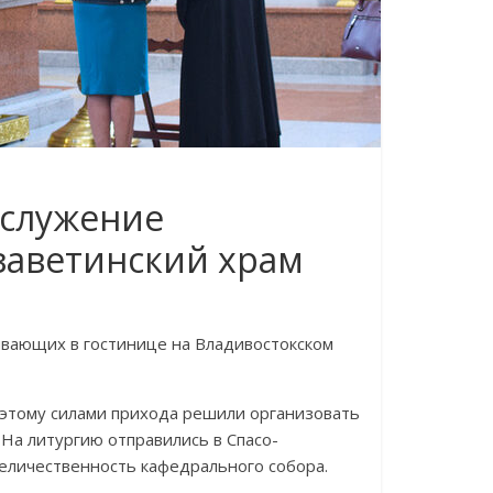
ослужение
заветинский храм
вающих в гостинице на Владивостокском
оэтому силами прихода решили организовать
 На литургию отправились в Спасо-
еличественность кафедрального собора.