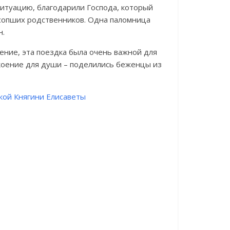
туацию, благодарили Господа, который
усопших родственников. Одна паломница
н.
ение, эта поездка была очень важной для
окоение для души – поделились беженцы из
кой Княгини Елисаветы