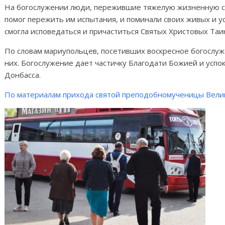
На богослужении люди, пережившие тяжелую жизненную си
помог пережить им испытания, и поминали своих живых и 
смогла исповедаться и причаститься Святых Христовых Таи
По словам мариупольцев, посетивших воскресное богослуж
них. Богослужение дает частичку Благодати Божией и усп
Донбасса.
По материалам прихода святой преподобномученицы Вели