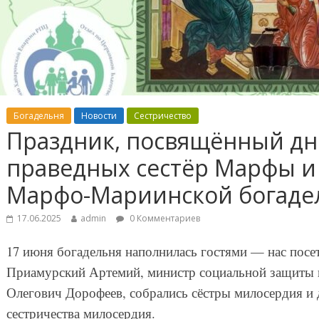
Богадельня
Новости
Сестричество
Праздник, посвящённый дн
праведных сестёр Марфы и 
Марфо-Мариинской богаде
17.06.2025
admin
0 Комментариев
17 июня богадельня наполнилась гостями — нас пос
Приамурский Артемий, министр социальной защиты н
Олегович Дорофеев, собрались сёстры милосердия и
сестричества милосердия.