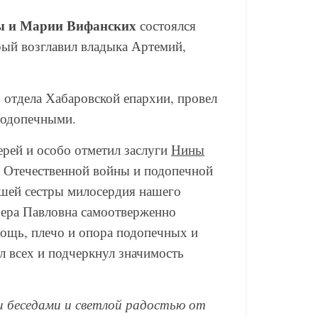
ы и Марии Вифанских
состоялся
рый возглавил владыка Артемий,
 отдела Хабаровской епархии, провел
 подопечными.
рей и особо отметил заслуги
Нины
ой Отечественной войны и подопечной
ршей сестры милосердия нашего
 Вера Павловна самоотверженно
мощь, плечо и опора подопечных и
л всех и подчеркнул значимость
и беседами и светлой радостью от