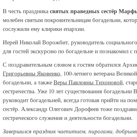
святых праведных сестёр Марф
В честь праздника
молебен святым покровительницам богадельни, кото
сослужили ему клирики епархии.
Иерей Николай Ворожбит, руководитель социального
для гостей экскурсию по богадельне и познакомил с
С поздравительным словом к гостям
обратился Архие
Григорьевны Яковенко
, 100-летнего ветерана Велик
богадельни, а также
Веры Павловны Тихоновой
, ста
сестричества. Уже 10 лет существования богадельни
руководит богадельней, всегда готовая прийти на по
сестёр. Александр Олегович Дорофеев тоже поздрави
сестрического служения и деятельности богадельни.
Завершился праздник чаепитием, пирогами, добрым