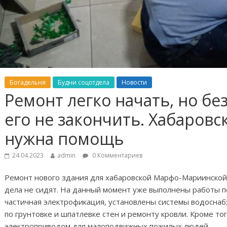
Богадельня
Будни соцотдела
Новости
Ремонт легко начать, но б
его не закончить. Хабаровс
нужна помощь
24.04.2023
admin
0 Комментариев
Ремонт нового здания для хабаровской Марфо-Мариинской
дела не сидят. На данный момент уже выполнены работы по
частичная электрофикация, установлены системы водоснаб
по грунтовке и шпатлевке стен и ремонту кровли. Кроме то
электроприводом для малоподвижных пожилых людей.