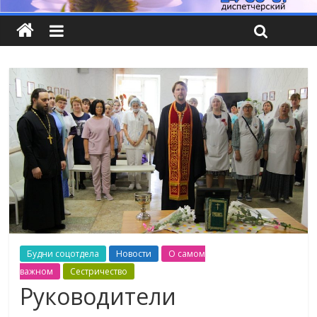
Будни соцотдела
Новости
О самом
важном
Сестричество
Руководители