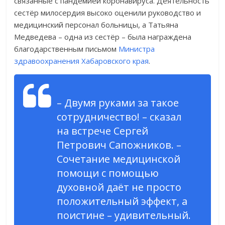
связанные с пандемией коронавируса. Деятельность
сестёр милосердия высоко оценили руководство и
медицинский персонал больницы, а Татьяна
Медведева – одна из сестёр – была награждена
благодарственным письмом
Министра
здравоохранения Хабаровского края
.
– Двумя руками за такое
сотрудничество! – сказал
на встрече Сергей
Петрович Сапожников. –
Сочетание медицинской
помощи с помощью
духовной даёт не просто
положительный эффект, а
поистине – удивительный.