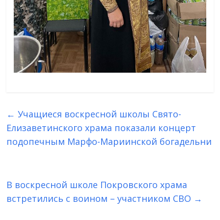
←
Учащиеся воскресной школы Свято-
Елизаветинского храма показали концерт
подопечным Марфо-Мариинской богадельни
В воскресной школе Покровского храма
встретились с воином – участником СВО
→