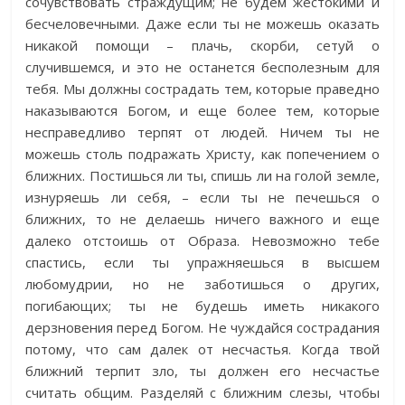
сочувствовать страждущим; не будем жестокими и
бесчеловечными. Даже если ты не можешь оказать
никакой помощи – плачь, скорби, сетуй о
случившемся, и это не останется бесполезным для
тебя. Мы должны сострадать тем, которые праведно
наказываются Богом, и еще более тем, которые
несправедливо терпят от людей. Ничем ты не
можешь столь подражать Христу, как попечением о
ближних. Постишься ли ты, спишь ли на голой земле,
изнуряешь ли себя, – если ты не печешься о
ближних, то не делаешь ничего важного и еще
далеко отстоишь от Образа. Невозможно тебе
спастись, если ты упражняешься в высшем
любомудрии, но не заботишься о других,
погибающих; ты не будешь иметь никакого
дерзновения перед Богом. Не чуждайся сострадания
потому, что сам далек от несчастья. Когда твой
ближний терпит зло, ты должен его несчастье
считать общим. Разделяй с ближним слезы, чтобы