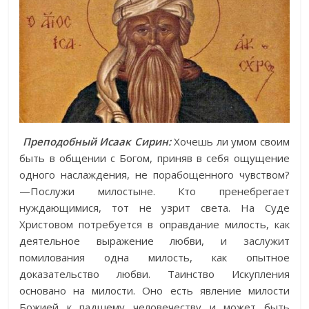
Преподобный Исаак Сирин:
Хочешь ли умом своим
быть в общении с Богом, приняв в себя ощущение
одного наслаждения, не порабощенного чувством?
—Послужи милостыне. Кто пренебрегает
нуждающимися, тот не узрит света. На Суде
Христовом потребуется в оправдание милость, как
деятельное выражение любви, и заслужит
помилования одна милость, как опытное
доказательство любви. Таинство Искупления
основано на милости. Оно есть явление милости
Божией к падшему человечеству и может быть