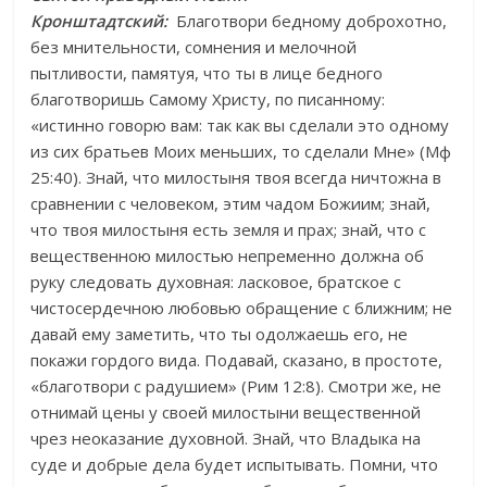
Кронштадтский:
Благотвори бедному доброхотно,
без мнительности, сомнения и мелочной
пытливости, памятуя, что ты в лице бедного
благотворишь Самому Христу
, по писанному:
«истинно говорю вам: так как вы сделали это одному
из сих братьев Моих меньших, то сделали Мне» (Мф
25:40). Знай, что милостыня твоя всегда ничтожна в
сравнении с человеком, этим чадом Божиим; знай,
что твоя милостыня есть земля и прах; знай, что с
вещественною милостью непременно должна об
руку следовать духовная: ласковое, братское с
чистосердечною любовью обращение с ближним; не
давай ему заметить, что ты одолжаешь его, не
покажи гордого вида. Подавай, сказано, в простоте,
«благотвори с радушием» (Рим 12:8). Смотри же, не
отнимай цены у своей милостыни вещественной
чрез неоказание духовной. Знай, что Владыка на
суде и добрые дела будет испытывать. Помни, что