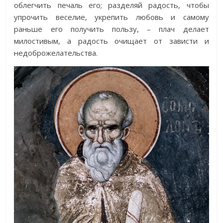
облегчить печаль его; разделяй радость, чтобы
упрочить веселие, укрепить любовь и самому
раньше его получить пользу, – плач делает
милостивым, а радость очищает от зависти и
недоброжелательства.