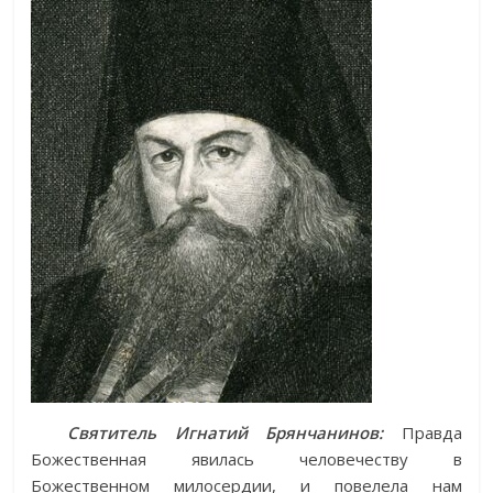
Святитель Игнатий Брянчанинов:
Правда
Божественная явилась человечеству в
Божественном милосердии, и повелела нам