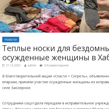
Новости
Теплые носки для бездомны
осужденные женщины в Хаб
21.12.2021
admin
0 Комментариев
В благотворительной акции «Спасти = Согреть», объявлен
епархии, приняли участие осужденные женщины из исправ
селе Заозерное.
Сотрудники соцотдела передали в исправительное учрежд
спицы. Женщины связали для бездомных порядка 80 пар ше