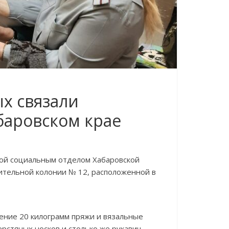
х связали
аровском крае
ной социальным отделом Хабаровской
ительной колонии № 12, расположенной в
ение 20 килограмм пряжи и вязальные
рстяных носков и столько же рукавиц.