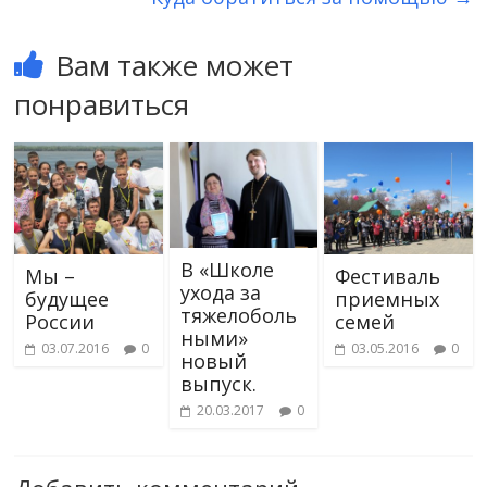
Вам также может
понравиться
В «Школе
Мы –
Фестиваль
ухода за
будущее
приемных
тяжелоболь
России
семей
ными»
03.07.2016
0
03.05.2016
0
новый
выпуск.
20.03.2017
0