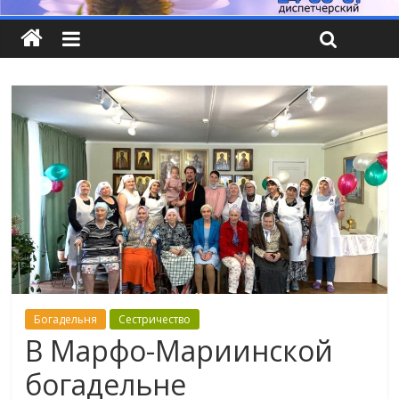
Богадельня
Сестричество
В Марфо-Мариинской
богадельне