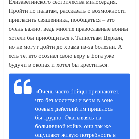
Елизаветинского сестричества милосердия.
Пройти по палатам, рассказать о возможности
пригласить священника, пообщаться – это
очень важно, ведь многие православные воины
хотели бы приобщиться к Таинствам Церкви,
но не могут дойти до храма из-за болезни. А
есть те, кто осознал свою веру в Бога уже
будучи в окопах и хотел бы креститься.
«Очень часто бойцы признаются,
что без молитвы и веры в зоне
боевых действий им пришлось
бы трудно. Оказываясь на
больничной койке, они так же
ощущают живую потребность в